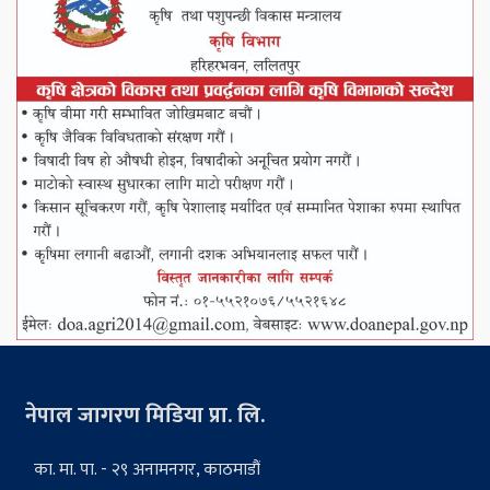
नेपाल जागरण मिडिया प्रा. लि.
का. मा. पा. - २९ अनामनगर, काठमाडौं