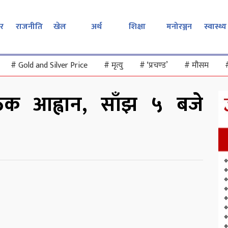
र
राजनीति
खेल
अर्थ
शिक्षा
मनोरञ्जन
स्वास्थ्य
#
Gold and Silver Price
#
मृत्यु
#
‘प्रचण्ड’
#
मौसम
ैठक आह्वान, साँझ ५ बजे