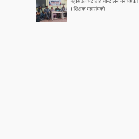
महासंघले भदौबाट आन्दोलन गर्ने भएको
। शिक्षक महासंघको