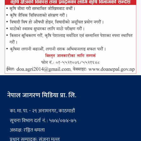
नेपाल जागरण मिडिया प्रा. लि.
का. मा. पा. - २९ अनामनगर, काठमाडौं
सूचना विभाग दर्ता नं. : ५७४/०७४-७५
अध्यक्ष: रञ्जित धमला
प्रधान सम्पादक: संजना मल्ल