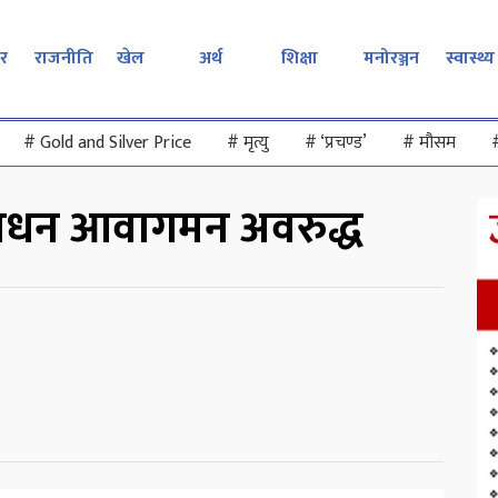
र
राजनीति
खेल
अर्थ
शिक्षा
मनोरञ्जन
स्वास्थ्य
#
Gold and Silver Price
#
मृत्यु
#
‘प्रचण्ड’
#
मौसम
 साधन आवागमन अवरुद्ध