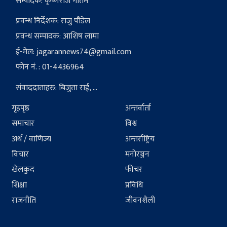
सम्पादक: कृष्णराज गौतम
प्रवन्ध निर्देशक: राजु पौडेल
प्रवन्ध सम्पादक: आशिष लामा
ई-मेल:
jagarannews74@gmail.com
फोन नं. : 01-4436964
संवाददाताहरु: बिजुता राई, ...
गृहपृष्ठ
अन्तर्वार्ता
समाचार
विश्व
अर्थ / वाणिज्य
अन्तर्राष्ट्रिय
विचार
मनोरञ्जन
खेलकुद
फीचर
शिक्षा
प्रविधि
राजनीति
जीवनशैली