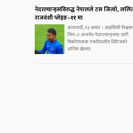
नेदरल्यान्ड्सविरुद्ध नेपालले टस जित्यो, ललि
राजवंशी प्लेइङ–११ मा
काठमाडौं, १३ असार । आइसिसी विश्वक
लिग–२ अन्तर्गत नेदरल्यान्ड्समा जारी
त्रिकोणात्मक एकदिवसीय सिरिजको
अन्तिम खेलमा