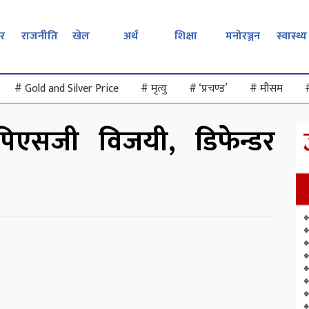
र
राजनीति
खेल
अर्थ
शिक्षा
मनोरञ्जन
स्वास्थ्य
#
Gold and Silver Price
#
मृत्यु
#
‘प्रचण्ड’
#
मौसम
 पिएसजी विजयी, डिफेन्डर