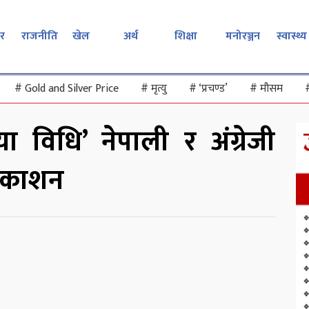
र
राजनीति
खेल
अर्थ
शिक्षा
मनोरञ्जन
स्वास्थ्य
#
Gold and Silver Price
#
मृत्यु
#
‘प्रचण्ड’
#
मौसम
ा विधि’ नेपाली र अंग्रेजी
्रकाशन