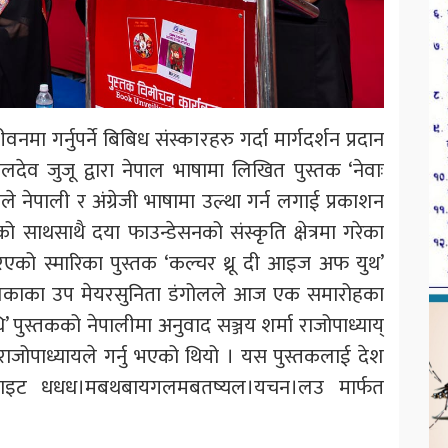
मा गर्नुपर्ने बिबिध संस्कारहरु गर्दा मार्गदर्शन प्रदान
बलदेव जुजू द्वारा नेपाल भाषामा लिखित पुस्तक ‘नेवाः
 नेपाली र अंग्रेजी भाषामा उल्था गर्न लगाई प्रकाशन
 साथसाथै दया फाउन्डेसनको संस्कृति क्षेत्रमा गरेका
रिएको स्मारिका पुस्तक ‘कल्चर थ्रू दी आइज अफ युथ’
लिकाका उप मेयरसुनिता डंगोलले आज एक समारोहका
ि’ पुस्तकको नेपालीमा अनुवाद सञ्जय शर्मा राजोपाध्याय्
राजोपाध्यायले गर्नु भएको थियो । यस पुस्तकलाई देश
वेबसाइट धधध।मबथबायगलमबतष्यल।यचन।लउ मार्फत