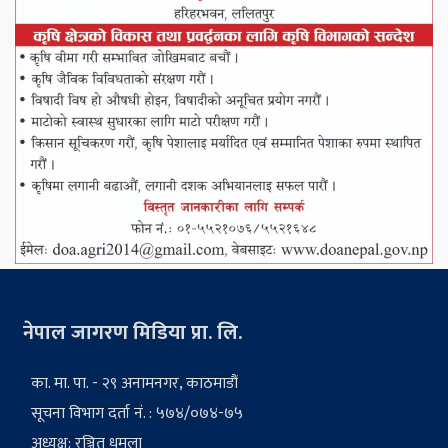
नेपाल जागरण मिडिया प्रा. लि.
का. मा. पा. - २९ अनामनगर, काठमाडौं
सूचना विभाग दर्ता नं. : ५७४/०७४-७५
अध्यक्ष: रञ्जित धमला