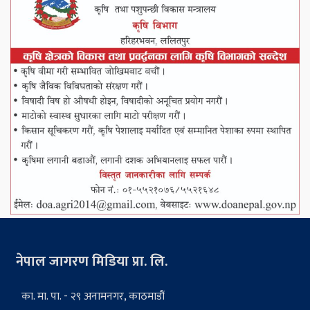
नेपाल जागरण मिडिया प्रा. लि.
का. मा. पा. - २९ अनामनगर, काठमाडौं