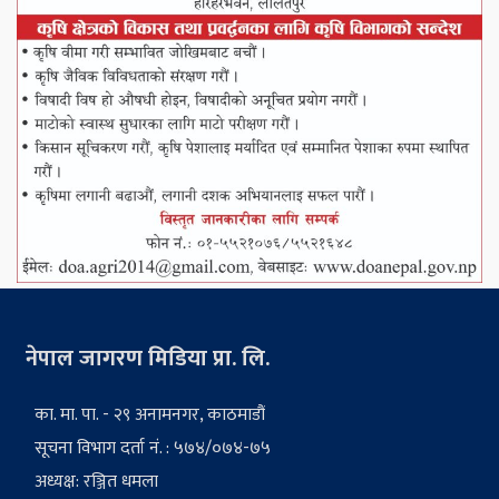
नेपाल जागरण मिडिया प्रा. लि.
का. मा. पा. - २९ अनामनगर, काठमाडौं
सूचना विभाग दर्ता नं. : ५७४/०७४-७५
अध्यक्ष: रञ्जित धमला