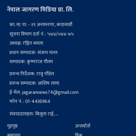
नेपाल जागरण मिडिया प्रा. लि.
का. मा. पा. - २९ अनामनगर, काठमाडौं
सूचना विभाग दर्ता नं. : ५७४/०७४-७५
अध्यक्ष: रञ्जित धमला
प्रधान सम्पादक: संजना मल्ल
सम्पादक: कृष्णराज गौतम
प्रवन्ध निर्देशक: राजु पौडेल
प्रवन्ध सम्पादक: आशिष लामा
ई-मेल:
jagarannews74@gmail.com
फोन नं. : 01-4436964
संवाददाताहरु: बिजुता राई, ...
गृहपृष्ठ
अन्तर्वार्ता
समाचार
विश्व